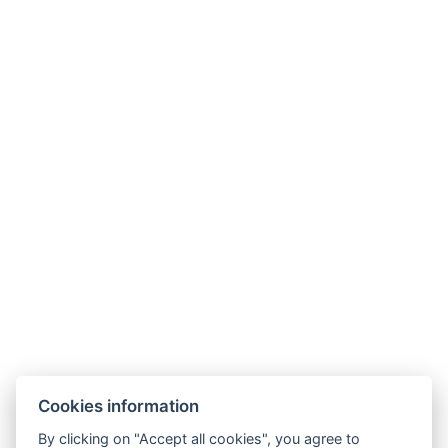
Hündchen
Unterkünfte
mit Hunden sind erlaubt
, aber eine
persönliche Absprache ist immer erforderlich. Hunde
dürfen nicht in die Gemeinschaftsräume
(Kinderspielzimmer, Speisesaal, Turnhalle), aufgrund
der großen Anzahl kleiner Kinder. Der Preis beträgt
100 CZK / Tag.
Cookies information
By clicking on "Accept all cookies", you agree to