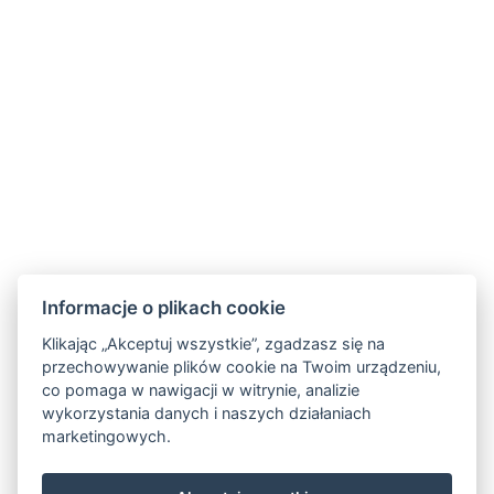
🧚 Stopniowo tak powstał nasz
bajkowy świat
– z salą zabaw dla dzieci, salą gimnastyczną,
placem zabaw, bajkowymi trasami i
apartamentami nazwanymi imionami znanych
czeskich postaci z bajek.
💛 Permoník dla nas to nie tylko pensjonat. To
miejsce z historią, mnóstwem wspomnień i
radości z tego, że u nas dzieci przeżywają
zwyczajne górskie przygody – takie, które
wspomina się nawet po latach.
Informacje o plikach cookie
Klikając „Akceptuj wszystkie”, zgadzasz się na
przechowywanie plików cookie na Twoim urządzeniu,
co pomaga w nawigacji w witrynie, analizie
wykorzystania danych i naszych działaniach
marketingowych.
Mapa