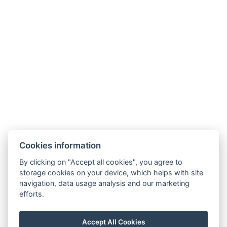
ℹ️ Die angegebenen Preise gelten für die Miete der
gesamten Pension ohne die lokale Gemeindegebühr
25 CZK / Erwachsener und Tag.
📩 Schreiben Sie uns Ihren Wunschtermin, die
Anzahl der Personen und das Alter der Kinder –
gerne erstellen wir Ihnen ein maßgeschneidertes
Angebot.
Cookies information
By clicking on "Accept all cookies", you agree to
storage cookies on your device, which helps with site
navigation, data usage analysis and our marketing
efforts.
Karte
Accept All Cookies
FB